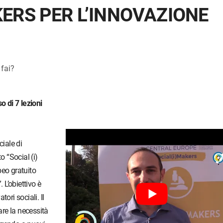
KERS PER L’INNOVAZIONE
fai?
o di 7 lezioni
ciale di
o “Social (i)
peo gratuito
L’obiettivo è
ori sociali. Il
are la necessità