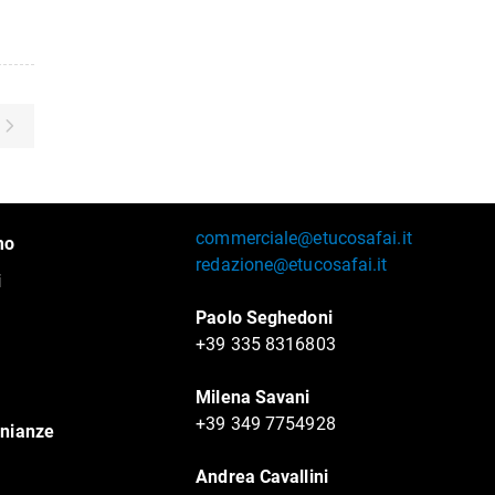
commerciale@etucosafai.it
mo
redazione@etucosafai.it
i
Paolo Seghedoni
+39 335 8316803
Milena Savani
+39 349 7754928
nianze
Andrea Cavallini