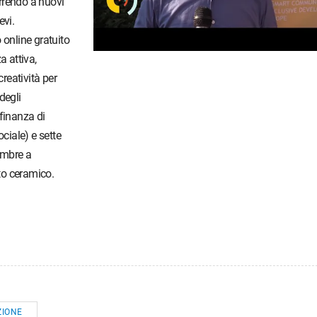
orrendo a nuovi
evi.
 online gratuito
a attiva,
creatività per
degli
finanza di
ociale) e sette
tembre a
tto ceramico.
IONE