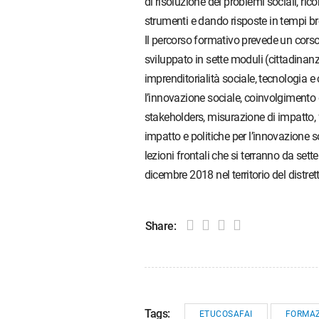
di risoluzione dei problemi sociali, ric
strumenti e dando risposte in tempi br
Il percorso formativo prevede un corso
sviluppato in sette moduli (cittadinanz
imprenditorialità sociale, tecnologia e 
l’innovazione sociale, coinvolgimento 
stakeholders, misurazione di impatto, 
impatto e politiche per l’innovazione s
lezioni frontali che si terranno da set
dicembre 2018 nel territorio del distre
Share:
Tags:
ETUCOSAFAI
FORMAZ