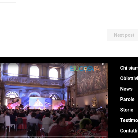
Next post
Chi sia
Obiettiv
News
Parole
Storie
Testimo
Contatti