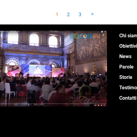
1
2
3
Chi sia
Obiettiv
News
Parole
Storie
Testimo
Contatti