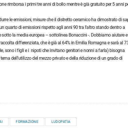
one rimborsa i primi tre anni di bollo mentre è già gratuito per 5 anni p
urre le emissioni, misure che il distretto ceramico ha dimostrato di sa
un quarto di emissioni rispetto agli anni 90 tra l’altro stando dentro a
otto la media europea – sottolinea Bonaccini -. Dobbiamo aiutare e
a raccolta differenziata, che è già al 64% in Emilia Romagna e sarà al 
e, sono i figli e i nipoti che invitano genitori e nonni a farla) bisogna
tema dell’utilizzo del mezzo privato e della riduzione di un grado di
AI
FORMAZIONE
LUDOPATIA