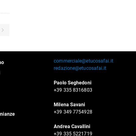
commerciale@etucosafai.it
mo
redazione@etucosafai.it
i
Paolo Seghedoni
+39 335 8316803
Milena Savani
+39 349 7754928
nianze
Andrea Cavallini
+39 335 5221719