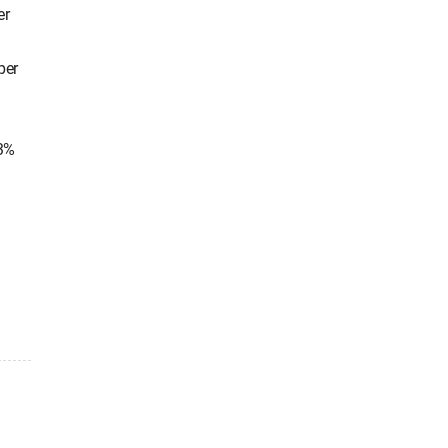
er
per
73%