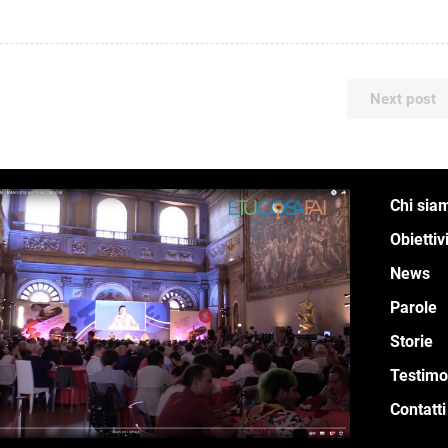
Next post
Chi sia
Obiettiv
News
Parole
Storie
Testimo
Contatti