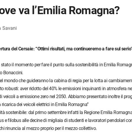
dove va l’Emilia Romagna?
a Savani
tura del Cersaie: “Ottimi risultati, ma continueremo a fare sul serio
stato il momento per fare il punto sulla sostenibilità in Emilia Roma
no Bonaccini.
9 nel mondo che guideranno la cabina di regia per la lotta ai cambiament
 robusti: aver ridotto del 40% le emissioni inquinanti in atmosfera ne
 di veicoli a emissione zero nel 2050. Abbiamo presentato inoltre il pro
 ricarica dei veicoli elettrici in Emilia Romagna”
ilità sostenibile: dal primo settembre infatti la Regione Emilia Romagn
us e filobus alle decine di migliaia di studenti e lavoratori pendolari co
i rinuncia al mezzo proprio per il mezzo collettivo.