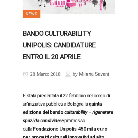
NEWS
BANDO CULTURABILITY
UNIPOLIS: CANDIDATURE
ENTRO IL 20 APRILE
Milena Savani
28 Marzo 2018
by
È stata presentata il 22 febbraio nel corso di
un’iniziativa pubblica a Bologna la
quinta
edizione del bando
culturability – rigenerare
spazi da condividere
promosso
dalla
Fondazione Unipolis
:
450 mila euro
per progetti culturali innovativi ad alto