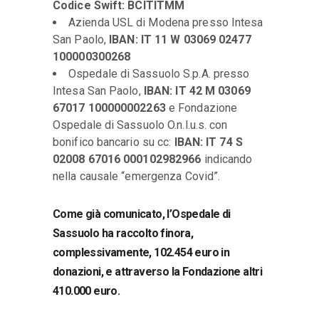
Codice Swift: BCITITMM
Azienda USL di Modena presso Intesa
San Paolo,
IBAN: IT 11 W 03069 02477
100000300268
Ospedale di Sassuolo S.p.A. presso
Intesa San Paolo,
IBAN: IT 42 M 03069
67017 100000002263
e Fondazione
Ospedale di Sassuolo O.n.l.u.s. con
bonifico bancario su cc:
IBAN: IT 74 S
02008 67016 000102982966
indicando
nella causale “emergenza Covid”.
Come già comunicato, l’Ospedale di
Sassuolo ha raccolto finora,
complessivamente, 102.454 euro in
donazioni, e attraverso la Fondazione altri
410.000 euro.