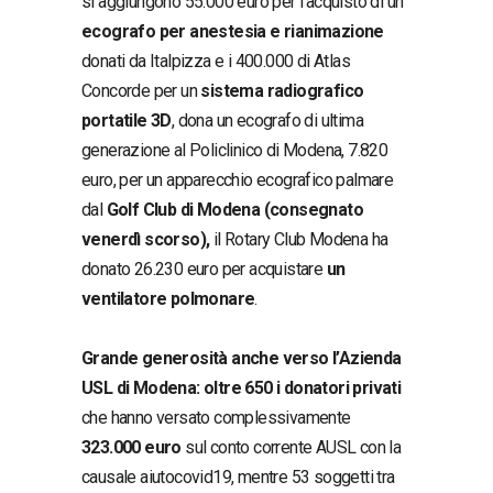
si aggiungono 55.000 euro per l’acquisto di un
ecografo per anestesia e rianimazione
donati da Italpizza e i 400.000 di Atlas
Concorde per un
sistema radiografico
portatile 3D
, dona un ecografo di ultima
generazione al Policlinico di Modena, 7.820
euro, per un apparecchio ecografico palmare
dal
Golf Club di Modena (consegnato
venerdì scorso),
il Rotary Club Modena ha
donato 26.230 euro per acquistare
un
ventilatore polmonare
.
Grande generosità anche verso l’Azienda
USL di Modena: oltre 650 i donatori privati
che hanno versato complessivamente
323.000 euro
sul conto corrente AUSL con la
causale aiutocovid19, mentre 53 soggetti tra