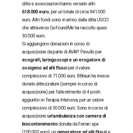
ditte e associazioni hanno versato altri
618.000 euro
, per un totale di circa 941.000
euro. Altri fondi sono in arrivo dalla ditta USCO
che attraverso GoFoundMe ha raccolto quasi
30.000 euro.
Si aggiungono donazioni in corso di
acquisizione da parte di AVAP Pavullo per
ecografi, laringoscopi e un erogatore di
ossigeno ad alti flussi
per il valore
complessivo di 71.000 euro. BBraun ha invece
donato attrezzature (sempre in corso di
acquisizione) per l’allestimento di 4 posti
aggiuntivi in Terapia Intensiva, per un valore
complessivo di 30.000 euro. Sono in corso di
acquisizione
un’ambulanza con camera di
biocontenimento
donata da Ferrari spa
(100.000 euro), un
generatore ad alti flussi
e