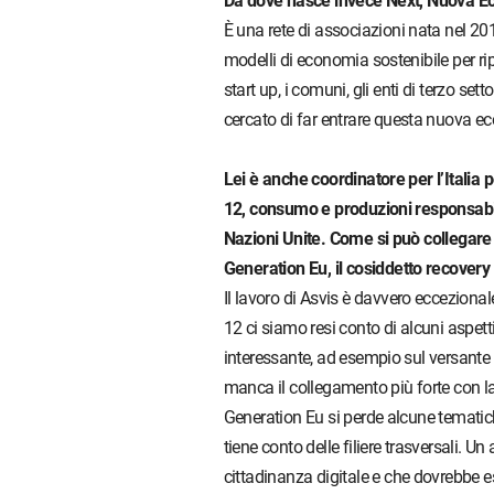
Da dove nasce invece Next, Nuova Ec
È una rete di associazioni nata nel 201
modelli di economia sostenibile per r
start up, i comuni, gli enti di terzo set
cercato di far entrare questa nuova ec
Lei è anche coordinatore per l’Italia p
12, consumo e produzioni responsabili
Nazioni Unite. Come si può collegare q
Generation Eu, il cosiddetto recovery
Il lavoro di Asvis è davvero ecceziona
12 ci siamo resi conto di alcuni aspet
interessante, ad esempio sul versante de
manca il collegamento più forte con la
Generation Eu si perde alcune tematich
tiene conto delle filiere trasversali. U
cittadinanza digitale e che dovrebbe es