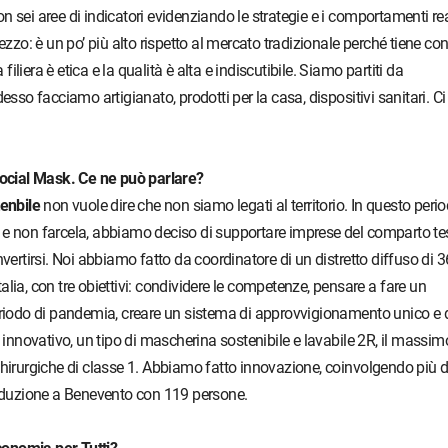
 sei aree di indicatori evidenziando le strategie e i comportamenti rea
ezzo: è un po’ più alto rispetto al mercato tradizionale perché tiene co
filiera è etica e la qualità è alta e indiscutibile. Siamo partiti da
esso facciamo artigianato, prodotti per la casa, dispositivi sanitari. Ci
Social Mask. Ce ne può parlare?
enbile
non vuole dire che non siamo legati al territorio. In questo perio
re e non farcela, abbiamo deciso di supportare imprese del comparto tes
vertirsi. Noi abbiamo fatto da coordinatore di un distretto diffuso di 3
Italia, con tre obiettivi: condividere le competenze, pensare a fare un
eriodo di pandemia, creare un sistema di approvvigionamento unico e 
 innovativo, un tipo di mascherina sostenibile e lavabile 2R, il massim
hirurgiche di classe 1. Abbiamo fatto innovazione, coinvolgendo più d
roduzione a Benevento con 119 persone.