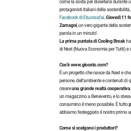
come la sosta per dissetarsi durante un
protagonisti italiani della sostenibilit
Facebook di Etucosafai
.
Giovedì 11 f
Zamagni
, un vero gigante della soste
parola in un minuto’.
La prima puntata di Cooling Break
ha
di Next (Nuova Economia per Tutti) e 
Cos’è www.gioosto.com?
È un progetto che nasce da Next e che v
persone, dell’ambiente e contenuti di qu
creare
una grande realtà cooperativa 
un magazzino a Benevento, e lo stesso
consumino il meno possibile. È tutto
p
abbiamo festeggiato il nostro primo a
Come si scelgono i produttori?