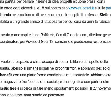
a partita, per parlare insieme di idee, progetti e buone prassi con i
à, in onda ogni giovedì alle 18 sul nostro sito
www.etucosai.it
e sulla
pa
ebbraio
avremo l’onore di avere come nostro ospite il professor
Stefan
nibilità e un grande amico di Etucosafai per cui cura da anni la rubrica
 avuto come ospite
Luca Raffaele
, Ceo di Gioosto.com, direttore gene
coordinatore per Asvis del Goal 12, consumo e produzione responsabil
uole dare spazio a chi si occupa di sostenibilità vera: rispetto delle
alità. Spesso si rimane isolati nei propri territori, e abbiamo deciso di
benefit
, con una piattaforma condivisa e multisettoriale. Abbiamo cr
 magazzino è un’operazione sociale, e una logistica con partner che
lastic free
e si cerca di fare meno spostamenti possibili. Il 27 novemb
nno, abbiamo tanta strada da percorrere.