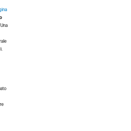
gina
o
 ‘Una
rale
i.
eato
re