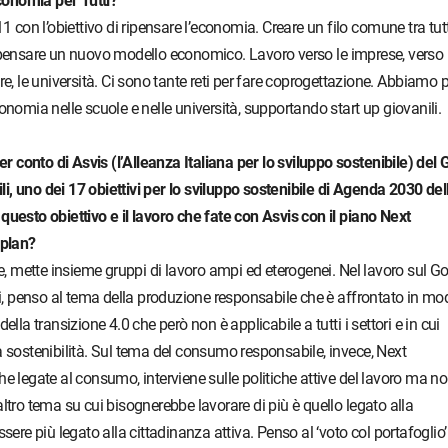
onomia per Tutti?
1 con l’obiettivo di ripensare l’economia. Creare un filo comune tra tutt
ipensare un nuovo modello economico. Lavoro verso le imprese, verso 
tore, le università. Ci sono tante reti per fare coprogettazione. Abbiamo 
onomia nelle scuole e nelle università, supportando start up giovanili.
er conto di Asvis (l’Alleanza Italiana per lo sviluppo sostenibile) del 
, uno dei 17 obiettivi per lo sviluppo sostenibile di Agenda 2030 del
uesto obiettivo e il lavoro che fate con Asvis con il piano Next
 plan?
le, mette insieme gruppi di lavoro ampi ed eterogenei. Nel lavoro sul Go
ti, penso al tema della produzione responsabile che è affrontato in mo
lla transizione 4.0 che però non è applicabile a tutti i settori e in cui
 sostenibilità. Sul tema del consumo responsabile, invece, Next
e legate al consumo, interviene sulle politiche attive del lavoro ma n
n altro tema su cui bisognerebbe lavorare di più è quello legato alla
sere più legato alla cittadinanza attiva. Penso al ‘voto col portafoglio’