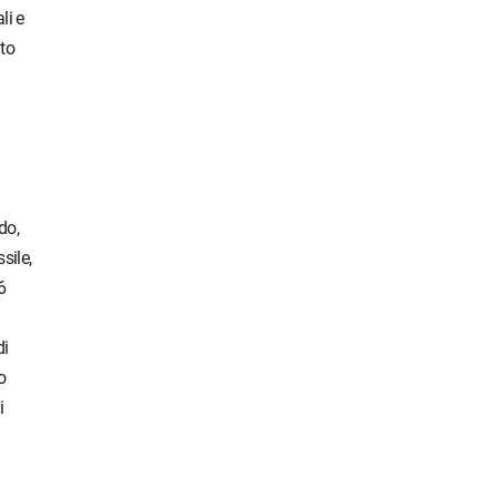
li e
nto
do,
sile,
6
di
o
i