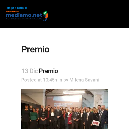
un prodotto di
Premio
13 Dic
Premio
Posted at 10:45h
in
by
Milena Savani