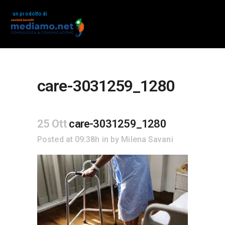
un prodotto di
care-3031259_1280
25 Ott
care-3031259_1280
Posted at 09:38h
in
by
Milena Savani