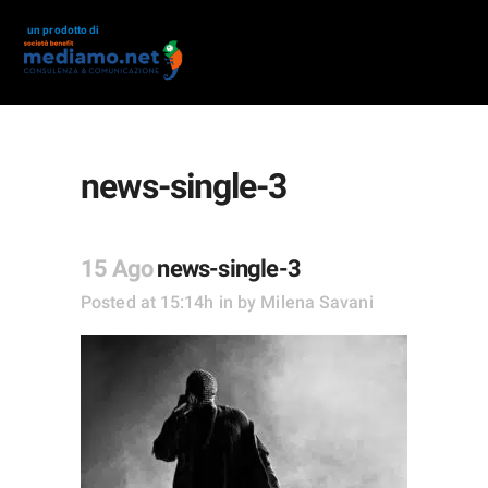
un prodotto di
news-single-3
15 Ago
news-single-3
Posted at 15:14h
in
by
Milena Savani