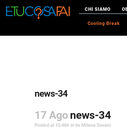
CHI SIAMO
O
Cooling Break
news-34
17 Ago
news-34
Posted at 10:46h
in
by
Milena Savani