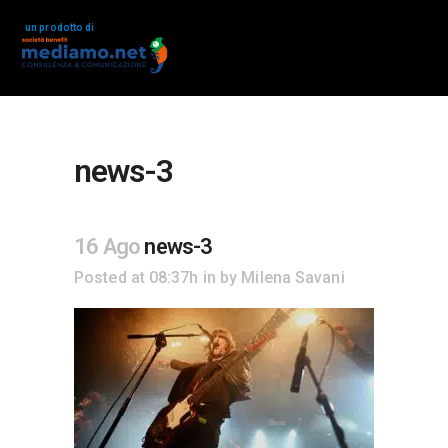
un prodotto di
news-3
16 Ago
news-3
Posted at 08:37h
in
by
Milena Savani