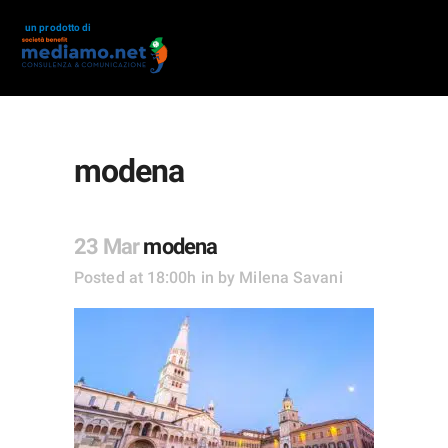
un prodotto di
modena
23 Mar
modena
Posted at 18:00h
in
by
Milena Savani