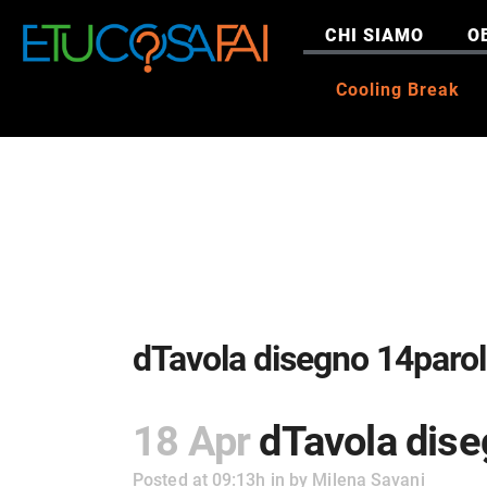
CHI SIAMO
O
Cooling Break
dTavola disegno 14paro
18 Apr
dTavola dise
Posted at 09:13h
in
by
Milena Savani