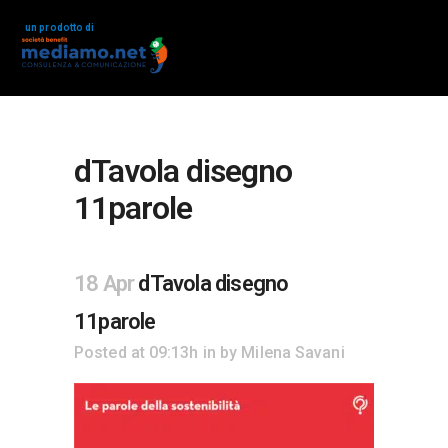
un prodotto di
dTavola disegno
11parole
18 Apr
dTavola disegno
11parole
Posted at 09:13h
in
by
Milena Savani