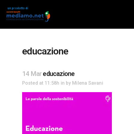
un prodotto di
educazione
14 Mar
educazione
Posted at 11:58h
in
by
Milena Savani