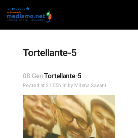
un prodotto di
Tortellante-5
08 Gen
Tortellante-5
Posted at 21:55h
in
by
Milena Savani