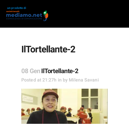
un prodotto di
IlTortellante-2
08 Gen
IlTortellante-2
Posted at 21:27h
in
by
Milena Savani