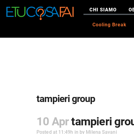
CHI SIAMO
O
Cooling Break
tampieri group
10 Apr
tampieri gro
Posted at 11:49h
in
by
Milena Savani