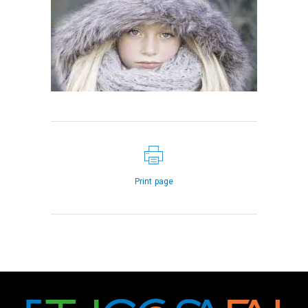
Print page