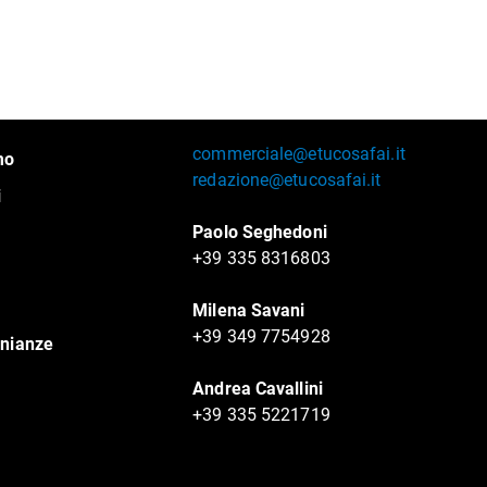
commerciale@etucosafai.it
mo
redazione@etucosafai.it
i
Paolo Seghedoni
+39 335 8316803
Milena Savani
+39 349 7754928
nianze
Andrea Cavallini
+39 335 5221719