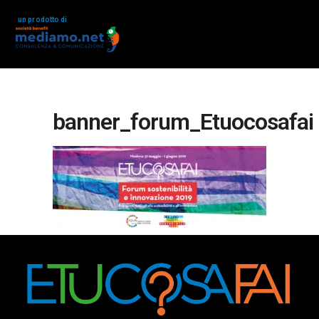
un prodotto di
banner_forum_Etuocosafai