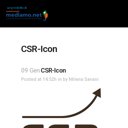
un prodotto di
CSR-Icon
09 Gen
CSR-Icon
Posted at 14:52h
in
by
Milena Savani