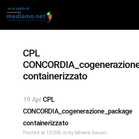
un prodotto di
CPL
CONCORDIA_cogenerazion
containerizzato
19 Apr
CPL
CONCORDIA_cogenerazione_package
containerizzato
Posted at 13:05h
in
by
Milena Savani