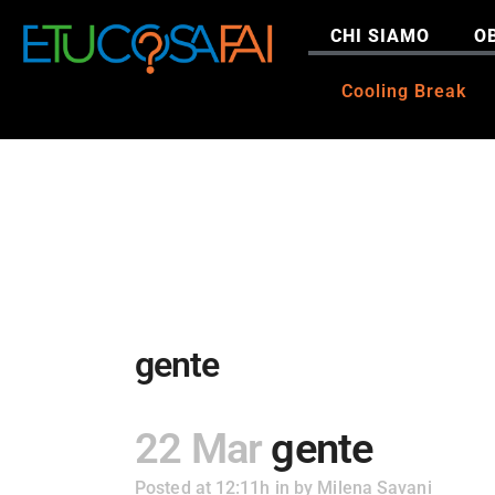
CHI SIAMO
OB
Cooling Break
gente
22 Mar
gente
Posted at 12:11h
in
by
Milena Savani