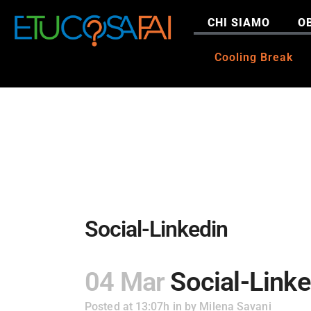
CHI SIAMO
OB
Cooling Break
Social-Linkedin
04 Mar
Social-Linke
Posted at 13:07h
in
by
Milena Savani