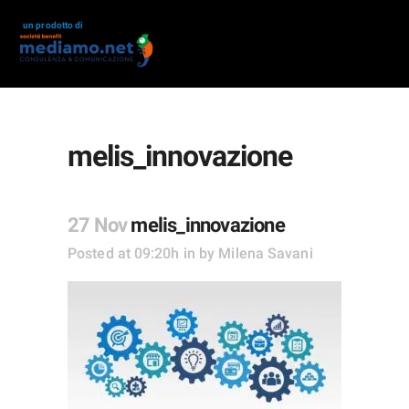
un prodotto di
melis_innovazione
27 Nov
melis_innovazione
Posted at 09:20h
in
by
Milena Savani